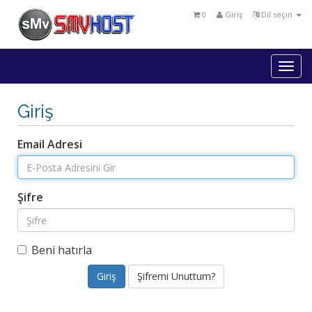
0
Giriş
Dil seçin
Togg
navi
Giriş
Email Adresi
Şifre
Beni hatırla
Şifremi Unuttum?