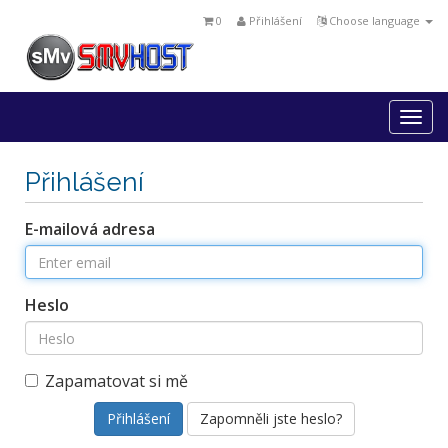
0
Přihlášení
Choose language
Togg
navi
Přihlášení
E-mailová adresa
Heslo
Zapamatovat si mě
Zapomněli jste heslo?