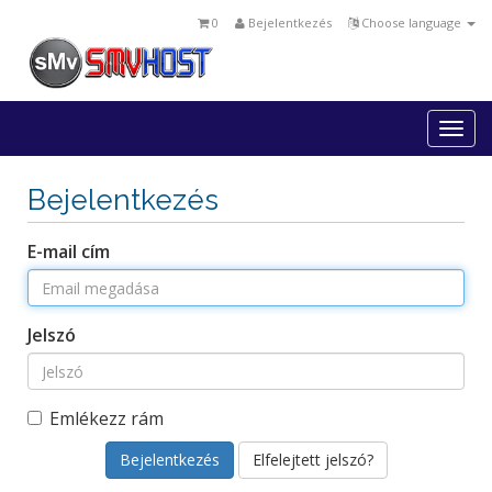
0
Bejelentkezés
Choose language
Togg
navi
Bejelentkezés
E-mail cím
Jelszó
Emlékezz rám
Elfelejtett jelszó?