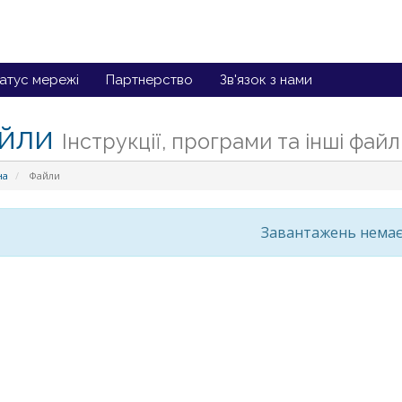
атус мережі
Партнерство
Зв'язок з нами
йли
Інструкції, програми та інші файл
на
Файли
Завантажень нема