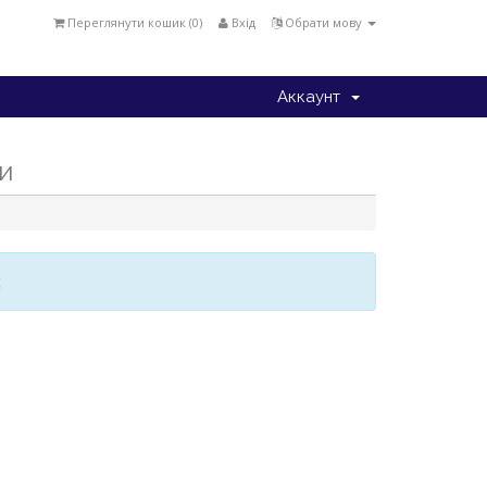
Переглянути кошик (
0
)
Вхід
Обрати мову
Аккаунт
и
є