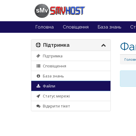
Головна
Сповіщення
База знань
Ст
Фа
Підтримка
Підтримка
Голов
Сповіщення
База знань
Файли
Статус мережі
Відкрити тікет