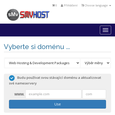
0
Přihlášení
Choose language
Togg
navi
Vyberte si doménu ...
Budu používat svou stávající doménu a aktualizovat
své nameservery
www.
Use