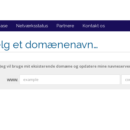
base
Netværksstatus
Partnere
Kontakt os
lg et domænenavn…
Jeg vil bruge mit eksisterende domæne og opdatere mine navneserve
www.