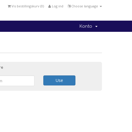
Vis bestillingskurv (
0
)
Log ind
Choose language
Konto
re
Use