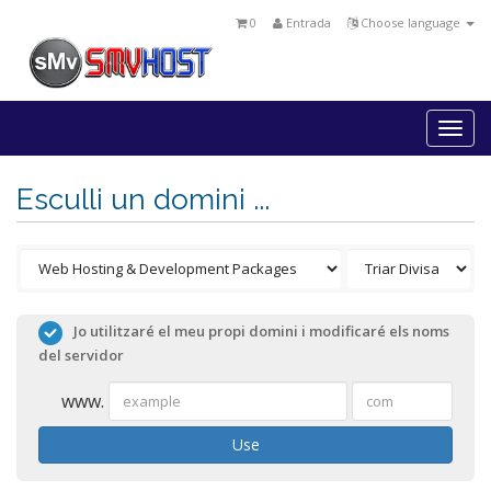
0
Entrada
Choose language
Togg
navi
Esculli un domini ...
Jo utilitzaré el meu propi domini i modificaré els noms
del servidor
www.
Use