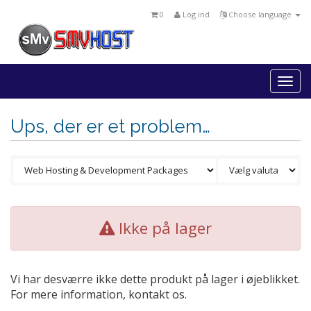
0
Log ind
Choose language
Togg
navi
Ups, der er et problem…
Ikke på lager
Vi har desværre ikke dette produkt på lager i øjeblikket.
For mere information, kontakt os.