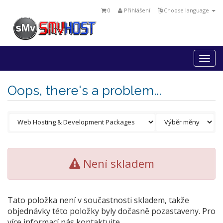
0
Přihlášení
Choose language
Togg
navi
Oops, there's a problem...
Není skladem
Tato položka není v součastnosti skladem, takže
objednávky této položky byly dočasně pozastaveny. Pro
více informací nás kontaktujte.