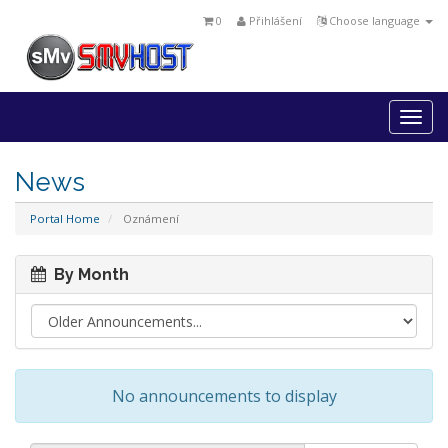
0
Přihlášení
Choose language
Togg
navi
News
Portal Home
Oznámení
By Month
No announcements to display